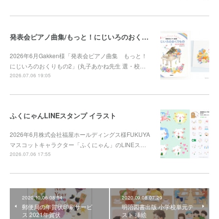
発表会ピアノ曲集/もっと！にじいろのおくりもの2
2026年6月Gakken様「発表会ピアノ曲集 もっと！
にじいろのおくりもの2」(丸子あかね先生 選・校…
2026.07.06 19:05
ふくにゃんLINEスタンプ イラスト
2026年6月株式会社福屋ホールディングス様FUKUYA
マスコットキャラクター「ふくにゃん」のLINEス…
2026.07.06 17:55
2020.10.06 08:54
2020.09.08 07:29
郵便局の年賀状印刷サービ
明治図書出版 小学校単元テ
ス 2021年賀状
スト 挿絵