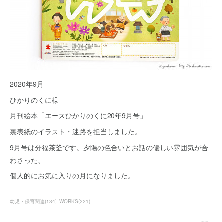
2020年9月
ひかりのくに様
月刊絵本「エースひかりのくに20年9月号」
裏表紙のイラスト・迷路を担当しました。
9月号は分福茶釜です。夕陽の色合いとお話の優しい雰囲気が合
わさった、
個人的にお気に入りの月になりました。
幼児・保育関連
(
134
)
WORKS
(
221
)