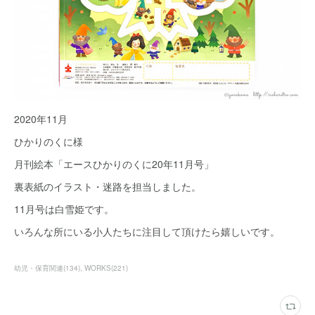
2020年11月
ひかりのくに様
月刊絵本「エースひかりのくに20年11月号」
裏表紙のイラスト・迷路を担当しました。
11月号は白雪姫です。
いろんな所にいる小人たちに注目して頂けたら嬉しいです。
幼児・保育関連
(
134
)
WORKS
(
221
)