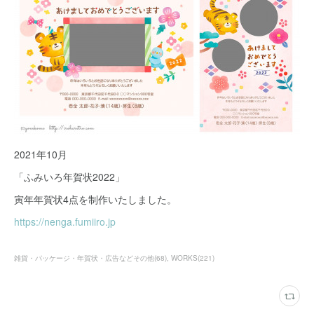
2021年10月
「ふみいろ年賀状2022」
寅年年賀状4点を制作いたしました。
https://nenga.fumiiro.jp
雑貨・パッケージ・年賀状・広告などその他
(
68
)
WORKS
(
221
)