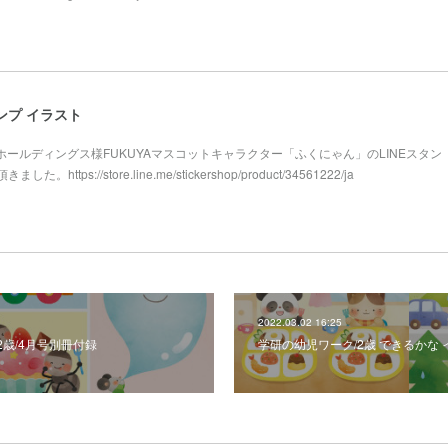
ンプ イラスト
屋ホールディングス様FUKUYAマスコットキャラクター「ふくにゃん」のLINEスタン
tps://store.line.me/stickershop/product/34561222/ja
2022.03.02 16:25
.2歳/4月号別冊付録
学研の幼児ワーク/2歳 できるかな 