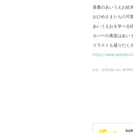
著書のあいうえお絵
おひめさまたちの可
あいうえおを学べる
カバーの裏面はあい
イラストも盛りだく
https://www.sekaibu
幼児・保育関連
(
134
)
WORK
iro