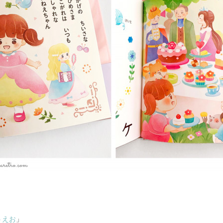
うえお
」