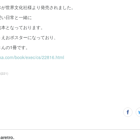
本が世界文化社様より発売されました。
愛い日常と一緒に
絵本となっております。
うえおポスターになっており、
さんの1冊です。
nka.com/book/exec/cs/22816.html
S
(
221
)
haretro.