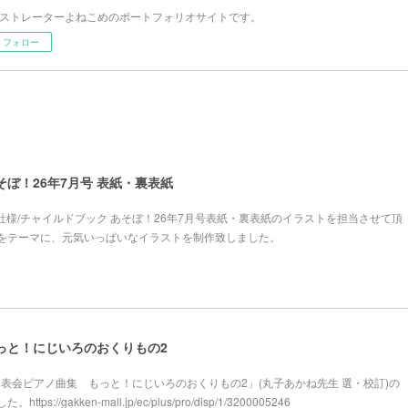
ストレーターよねこめのポートフォリオサイトです。
フォロー
そぼ！26年7月号 表紙・裏表紙
本社様/チャイルドブック あそぼ！26年7月号表紙・裏表紙のイラストを担当させて頂
をテーマに、元気いっぱいなイラストを制作致しました。
っと！にじいろのおくりもの2
様「発表会ピアノ曲集 もっと！にじいろのおくりもの2」(丸子あかね先生 選・校訂)の
://gakken-mall.jp/ec/plus/pro/disp/1/3200005246