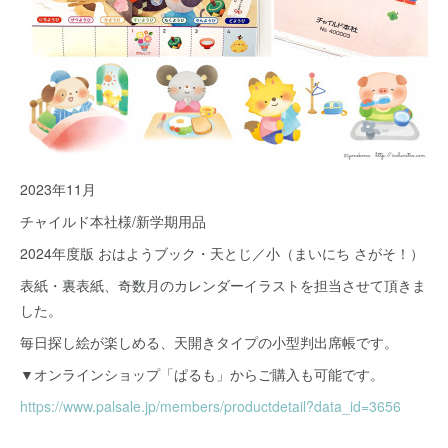
2023年11月
チャイルド本社様/新学期用品
2024年度版 おはようブック・天とじ／小（まいにち さがそ！）
表紙・裏表紙、奇数月のカレンダーイラストを担当させて頂きま
した。
毎日探し絵が楽しめる、天開きタイプの小型判出席帳です。
▼オンラインショップ「ぱるも」からご購入も可能です。
https://www.palsale.jp/members/productdetail?data_id=3656