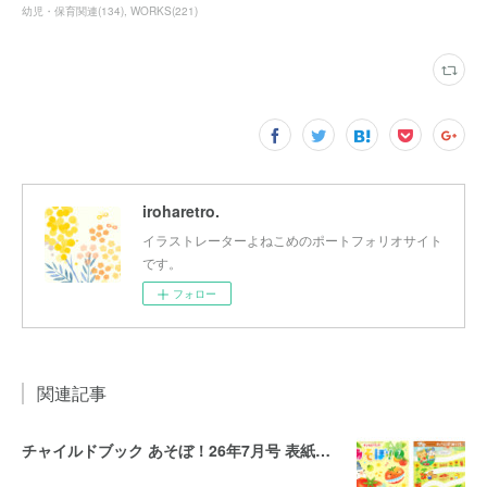
幼児・保育関連
(
134
)
WORKS
(
221
)
iroharetro.
イラストレーターよねこめのポートフォリオサイト
です。
フォロー
関連記事
チャイルドブック あそぼ！26年7月号 表紙・裏表紙