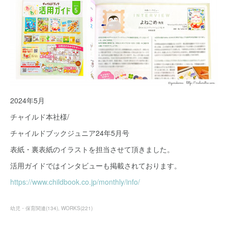
2024年5月
チャイルド本社様/
チャイルドブックジュニア24年5月号
表紙・裏表紙のイラストを担当させて頂きました。
活用ガイドではインタビューも掲載されております。
https://www.childbook.co.jp/monthly/info/
幼児・保育関連
(
134
)
WORKS
(
221
)