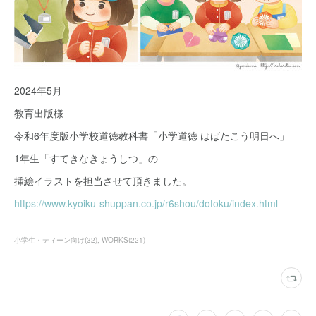
2024年5月
教育出版様
令和6年度版小学校道徳教科書「小学道徳 はばたこう明日へ」
1年生「すてきなきょうしつ」の
挿絵イラストを担当させて頂きました。
https://www.kyoiku-shuppan.co.jp/r6shou/dotoku/index.html
小学生・ティーン向け
(
32
)
WORKS
(
221
)