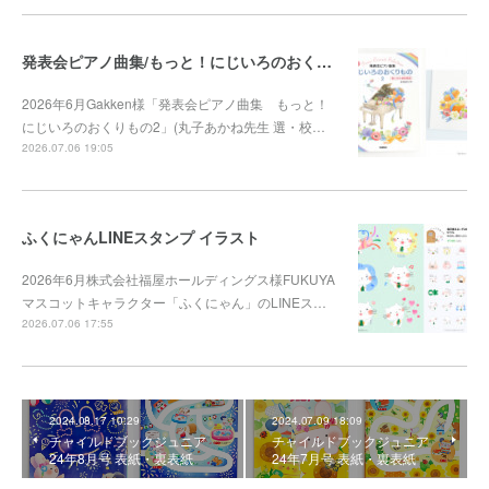
発表会ピアノ曲集/もっと！にじいろのおくりもの2
2026年6月Gakken様「発表会ピアノ曲集 もっと！
にじいろのおくりもの2」(丸子あかね先生 選・校…
2026.07.06 19:05
ふくにゃんLINEスタンプ イラスト
2026年6月株式会社福屋ホールディングス様FUKUYA
マスコットキャラクター「ふくにゃん」のLINEス…
2026.07.06 17:55
2024.08.17 10:29
2024.07.09 18:09
チャイルドブックジュニア
チャイルドブックジュニア
24年8月号 表紙・裏表紙
24年7月号 表紙・裏表紙