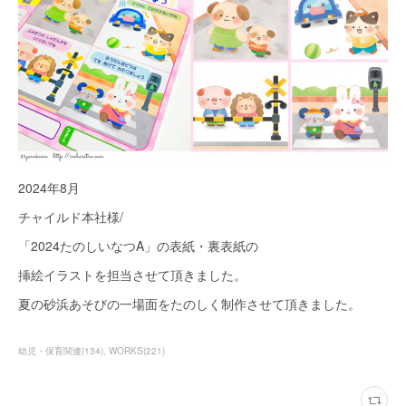
2024年8月
チャイルド本社様/
「2024たのしいなつA」の表紙・裏表紙の
挿絵イラストを担当させて頂きました。
夏の砂浜あそびの一場面をたのしく制作させて頂きました。
幼児・保育関連
(
134
)
WORKS
(
221
)