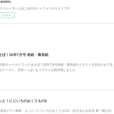
haretro.
ストレーターよねこめのポートフォリオサイトです。
フォロー
そぼ！26年7月号 表紙・裏表紙
本社様/チャイルドブック あそぼ！26年7月号表紙・裏表紙のイラストを担当させて頂
をテーマに、元気いっぱいなイラストを制作致しました。
っと！にじいろのおくりもの2
様「発表会ピアノ曲集 もっと！にじいろのおくりもの2」(丸子あかね先生 選・校訂)の