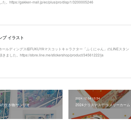
://gakken-mall.jp/ec/plus/pro/disp/1/3200005246
ンプ イラスト
屋ホールディングス様FUKUYAマスコットキャラクター「ふくにゃん」のLINEスタン
tps://store.line.me/stickershop/product/34561222/ja
2024.12.04 15:54
海の生き物/サンリオ
2024クリスマスデコ/メリーカーム