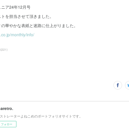
ニア24年12月号
ストを担当させて頂きました。
ィの華やかな表紙と迷路に仕上がりました。
.co.jp/monthly/info/
S
(
221
)
haretro.
ストレーターよねこめのポートフォリオサイトです。
フォロー