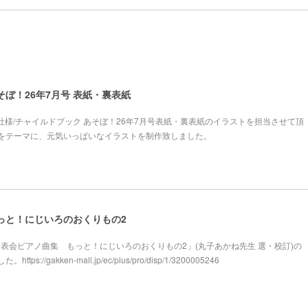
そぼ！26年7月号 表紙・裏表紙
本社様/チャイルドブック あそぼ！26年7月号表紙・裏表紙のイラストを担当させて頂
をテーマに、元気いっぱいなイラストを制作致しました。
っと！にじいろのおくりもの2
様「発表会ピアノ曲集 もっと！にじいろのおくりもの2」(丸子あかね先生 選・校訂)の
://gakken-mall.jp/ec/plus/pro/disp/1/3200005246