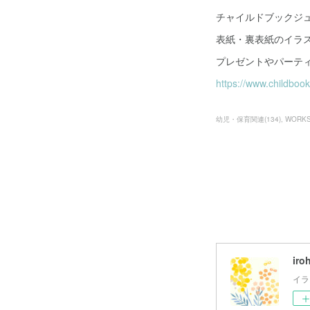
チャイルドブックジュ
表紙・裏表紙のイラ
プレゼントやパーテ
https://www.childbook
幼児・保育関連
(
134
)
WORK
iro
イラ