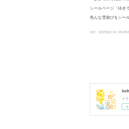
シールページ「ゆき
色んな雪遊びをシー
幼児・保育関連
(
134
)
WORK
iro
イラ