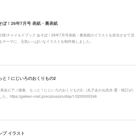
そぼ！26年7月号 表紙・裏表紙
本社様/チャイルドブック あそぼ！26年7月号表紙・裏表紙のイラストを担当させて頂
をテーマに、元気いっぱいなイラストを制作致しました。
っと！にじいろのおくりもの2
様「発表会ピアノ曲集 もっと！にじいろのおくりもの2」(丸子あかね先生 選・校訂)の
://gakken-mall.jp/ec/plus/pro/disp/1/3200005246
ンプ イラスト