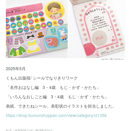
2025年5月
くもん出版様/ シールでなりきりワーク
「名作おはなし編 3・4歳 もじ・かず・かたち」
「いろんなおしごと編 3・4歳 もじ・かず・かたち」
表紙、できたねシール、表彰状のイラストを担当しました。
https://shop.kumonshuppan.com/view/category/ct1356
幼児・保育関連
(
134
)
WORKS
(
221
)