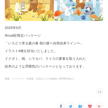
2025年9月
Anua様/限定パッケージ
「いろどり実る森の奏 朝の森〜自然由来ライン〜」
イラスト4種を担当いたしました。
ドクダミ、桃、シラカバ、ライスの要素を取り入れた
絵本のような雰囲気のパッケージとなっております。
雑貨・パッケージ・年賀状・広告などその他
(
68
)
WORKS
(
221
)