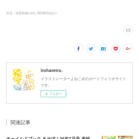
幼児・保育関連
(
134
)
WORKS
(
221
)
iroharetro.
イラストレーターよねこめのポートフォリオサイト
です。
フォロー
関連記事
チャイルドブック あそぼ！26年7月号 表紙・裏表紙