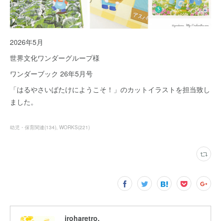
2026年5月
世界文化ワンダーグループ様
ワンダーブック 26年5月号
「はるやさいばたけにようこそ！」のカットイラストを担当致し
ました。
幼児・保育関連
(
134
)
WORKS
(
221
)
iroharetro.