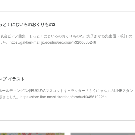
っと！にじいろのおくりもの2
様「発表会ピアノ曲集 もっと！にじいろのおくりもの2」(丸子あかね先生 選・校訂)の
://gakken-mall.jp/ec/plus/pro/disp/1/3200005246
ンプ イラスト
屋ホールディングス様FUKUYAマスコットキャラクター「ふくにゃん」のLINEスタン
tps://store.line.me/stickershop/product/34561222/ja