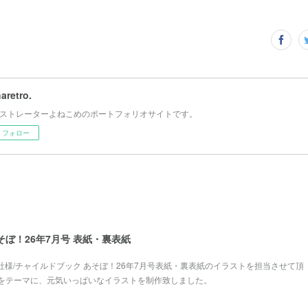
haretro.
ストレーターよねこめのポートフォリオサイトです。
フォロー
そぼ！26年7月号 表紙・裏表紙
本社様/チャイルドブック あそぼ！26年7月号表紙・裏表紙のイラストを担当させて頂
をテーマに、元気いっぱいなイラストを制作致しました。