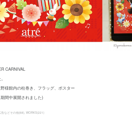
 CARNIVAL
た。
レ上野様館内の柱巻き、フラッグ、ポスター
に期間中展開されました)
広告などその他
(
68
)
WORKS
(
221
)