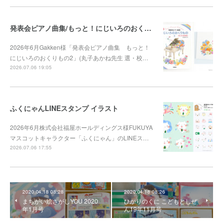
発表会ピアノ曲集/もっと！にじいろのおくりもの2
2026年6月Gakken様「発表会ピアノ曲集 もっと！
にじいろのおくりもの2」(丸子あかね先生 選・校…
2026.07.06 19:05
ふくにゃんLINEスタンプ イラスト
2026年6月株式会社福屋ホールディングス様FUKUYA
マスコットキャラクター「ふくにゃん」のLINEス…
2026.07.06 17:55
2020.04.18 08:28
2020.04.18 08:26
まちがい絵さがしYOU 2020
ひかりのくに こどもとしぜ
年1月号
ん19年11月号