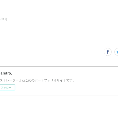
S
(
221
)
haretro.
ストレーターよねこめのポートフォリオサイトです。
フォロー