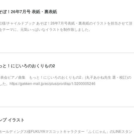
そぼ！26年7月号 表紙・裏表紙
本社様/チャイルドブック あそぼ！26年7月号表紙・裏表紙のイラストを担当させて頂
をテーマに、元気いっぱいなイラストを制作致しました。
っと！にじいろのおくりもの2
様「発表会ピアノ曲集 もっと！にじいろのおくりもの2」(丸子あかね先生 選・校訂)の
://gakken-mall.jp/ec/plus/pro/disp/1/3200005246
ンプ イラスト
屋ホールディングス様FUKUYAマスコットキャラクター「ふくにゃん」のLINEスタン