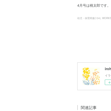
4月号は桃太郎です。
幼児・保育関連
(
134
)
WORK
iro
イラ
関連記事