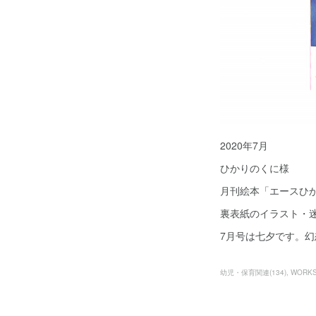
2020年7月
ひかりのくに様
月刊絵本「エースひか
裏表紙のイラスト・
7月号は七夕です。
幼児・保育関連
(
134
)
WORK