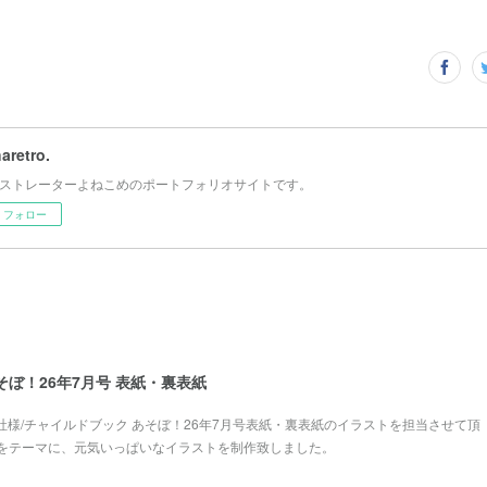
haretro.
ストレーターよねこめのポートフォリオサイトです。
フォロー
そぼ！26年7月号 表紙・裏表紙
本社様/チャイルドブック あそぼ！26年7月号表紙・裏表紙のイラストを担当させて頂
をテーマに、元気いっぱいなイラストを制作致しました。