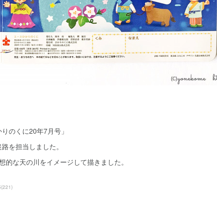
りのくに20年7月号」
迷路を担当しました。
幻想的な天の川をイメージして描きました。
S
(
221
)