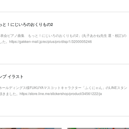
っと！にじいろのおくりもの2
様「発表会ピアノ曲集 もっと！にじいろのおくりもの2」(丸子あかね先生 選・校訂)の
://gakken-mall.jp/ec/plus/pro/disp/1/3200005246
ンプ イラスト
屋ホールディングス様FUKUYAマスコットキャラクター「ふくにゃん」のLINEスタン
tps://store.line.me/stickershop/product/34561222/ja