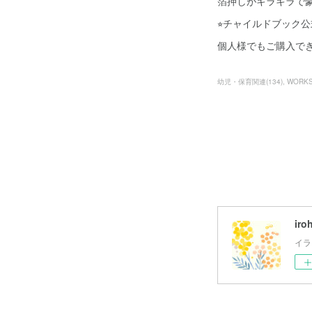
箔押しがキラキラで
⭐︎チャイルドブック
個人様でもご購入で
幼児・保育関連
(
134
)
WORK
iro
イラ