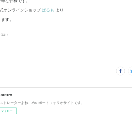
豪華な仕様です。
公式オンラインショップ
ぱるも
より
きます。
S
(
221
)
haretro.
ストレーターよねこめのポートフォリオサイトです。
フォロー