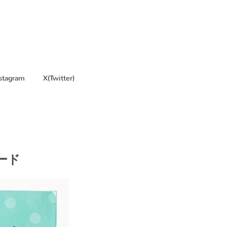
stagram
X(Twitter)
ード