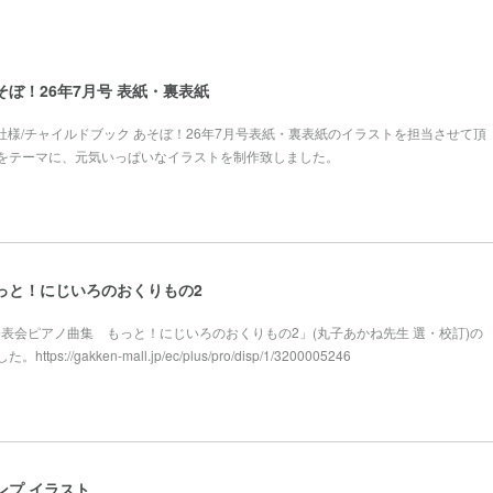
そぼ！26年7月号 表紙・裏表紙
本社様/チャイルドブック あそぼ！26年7月号表紙・裏表紙のイラストを担当させて頂
をテーマに、元気いっぱいなイラストを制作致しました。
っと！にじいろのおくりもの2
様「発表会ピアノ曲集 もっと！にじいろのおくりもの2」(丸子あかね先生 選・校訂)の
://gakken-mall.jp/ec/plus/pro/disp/1/3200005246
ンプ イラスト