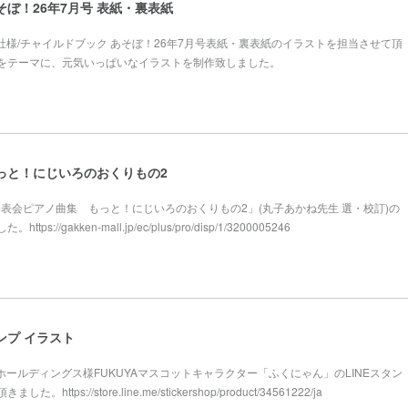
そぼ！26年7月号 表紙・裏表紙
本社様/チャイルドブック あそぼ！26年7月号表紙・裏表紙のイラストを担当させて頂
をテーマに、元気いっぱいなイラストを制作致しました。
っと！にじいろのおくりもの2
様「発表会ピアノ曲集 もっと！にじいろのおくりもの2」(丸子あかね先生 選・校訂)の
://gakken-mall.jp/ec/plus/pro/disp/1/3200005246
ンプ イラスト
屋ホールディングス様FUKUYAマスコットキャラクター「ふくにゃん」のLINEスタン
tps://store.line.me/stickershop/product/34561222/ja