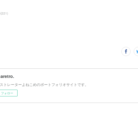
S
(
221
)
haretro.
ストレーターよねこめのポートフォリオサイトです。
フォロー