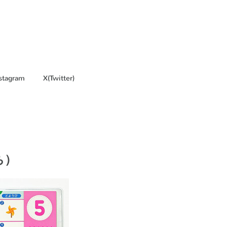
stagram
X(Twitter)
ち）