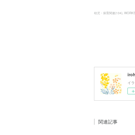
幼児・保育関連
(
134
)
WORK
iro
イラ
関連記事